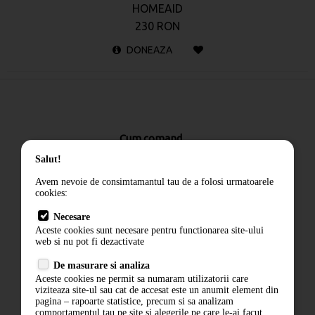
HOMEAID
230 RON
DONEAZA
Cum comand
Livrare
Salut!
Returnarea produselor
Avem nevoie de consimtamantul tau de a folosi urmatoarele
cookies:
Termeni si conditii
Contact
Necesare
Aceste cookies sunt necesare pentru functionarea site-ului
ANPC
web si nu pot fi dezactivate
Termeni si conditii
De masurare si analiza
Politica de confidentialitate
Aceste cookies ne permit sa numaram utilizatorii care
ANPC
viziteaza site-ul sau cat de accesat este un anumit element din
pagina – rapoarte statistice, precum si sa analizam
comportamentul tau pe site si alegerile pe care le-ai facut,