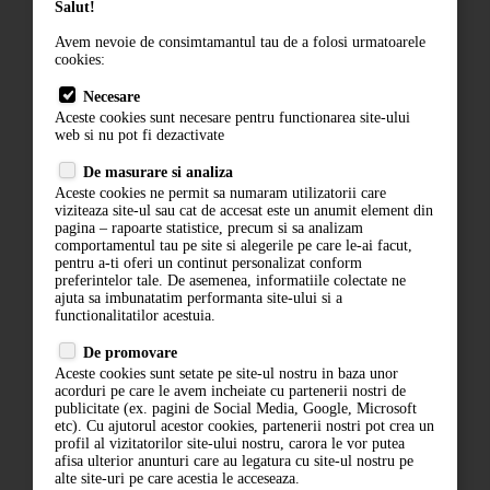
Termeni si conditii
Salut!
Contact
Avem nevoie de consimtamantul tau de a folosi urmatoarele
cookies:
ANPC
Necesare
Termeni si conditii
Aceste cookies sunt necesare pentru functionarea site-ului
web si nu pot fi dezactivate
Politica de confidentialitate
De masurare si analiza
ANPC
Aceste cookies ne permit sa numaram utilizatorii care
viziteaza site-ul sau cat de accesat este un anumit element din
pagina – rapoarte statistice, precum si sa analizam
comportamentul tau pe site si alegerile pe care le-ai facut,
pentru a-ti oferi un continut personalizat conform
preferintelor tale. De asemenea, informatiile colectate ne
ajuta sa imbunatatim performanta site-ului si a
functionalitatilor acestuia.
De promovare
ABONARE LA NEWSLETTER
Aceste cookies sunt setate pe site-ul nostru in baza unor
acorduri pe care le avem incheiate cu partenerii nostri de
publicitate (ex. pagini de Social Media, Google, Microsoft
ABONARE
etc). Cu ajutorul acestor cookies, partenerii nostri pot crea un
profil al vizitatorilor site-ului nostru, carora le vor putea
afisa ulterior anunturi care au legatura cu site-ul nostru pe
alte site-uri pe care acestia le acceseaza.